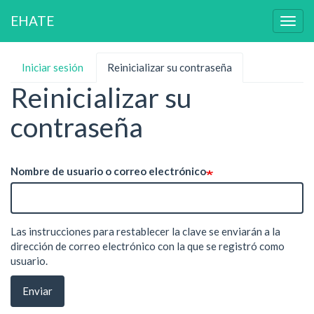
EHATE
Togg
navig
Pasar
Iniciar sesión
Reinicializar su contraseña
(solapa
Solapas
al
activa)
Reinicializar su
contenido
principales
principal
contraseña
Nombre de usuario o correo electrónico
Las instrucciones para restablecer la clave se enviarán a la
dirección de correo electrónico con la que se registró como
usuario.
Enviar