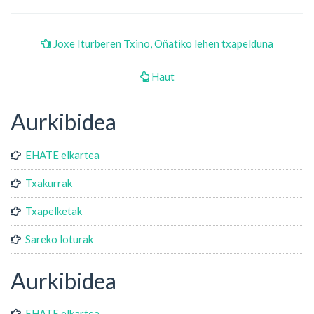
Joxe Iturberen Txino, Oñatiko lehen txapelduna
Haut
Aurkibidea
EHATE elkartea
Txakurrak
Txapelketak
Sareko loturak
Aurkibidea
EHATE elkartea