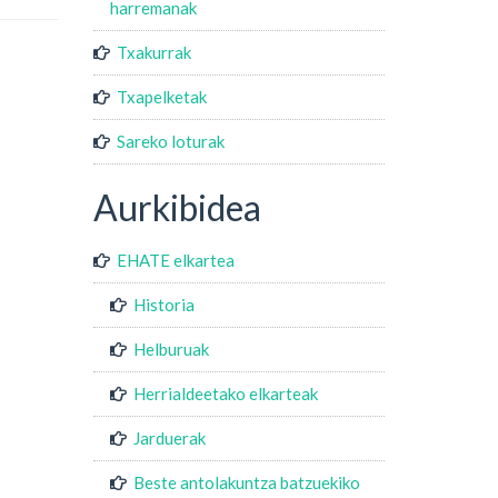
harremanak
Txakurrak
Txapelketak
Sareko loturak
Aurkibidea
EHATE elkartea
Historia
Helburuak
Herrialdeetako elkarteak
Jarduerak
Beste antolakuntza batzuekiko