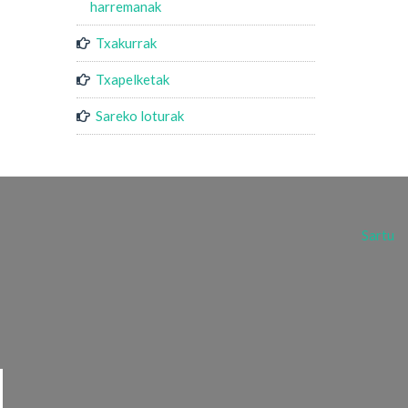
harremanak
Txakurrak
Txapelketak
Sareko loturak
Sartu