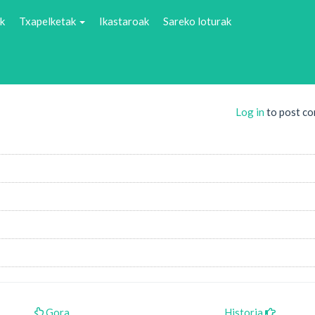
k
Txapelketak
Ikastaroak
Sareko loturak
Log in
to post c
Gora
Historia