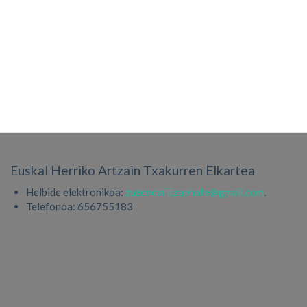
Euskal Herriko Artzain Txakurren Elkartea
Helbide elektronikoa:
zuzendaritzaehate@gmail.com
.
Telefonoa: 656755183