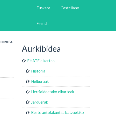
Euskara
Castellano
French
omments
Aurkibidea
EHATE elkartea
Historia
Helburuak
Herrialdeetako elkarteak
Jarduerak
Beste antolakuntza batzuekiko