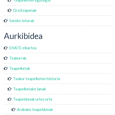
Oroitzapenak
Sareko loturak
Aurkibidea
EHATE elkartea
Txakurrak
Txapelketak
Txakur txapelketen historia
Txapelketako lanak
Txapeldunak urtez urte
Arabako txapeldunak