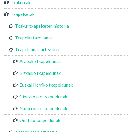
Txakurrak
Txapelketak
Txakur txapelketen historia
Txapelketako lanak
Txapeldunak urtez urte
Arabako txapeldunak
Bizkaiko txapeldunak
Euskal Herriko txapeldunak
Gipuzkoako txapeldunak
Nafarroako txapeldunak
Oñatiko txapeldunak
Txapelketen egutegia