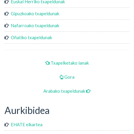
Euskal Herriko txapeldunak
Gipuzkoako txapeldunak
Nafarroako txapeldunak
Oñatiko txapeldunak
Txapelketako lanak
Gora
Arabako txapeldunak
Aurkibidea
EHATE elkartea