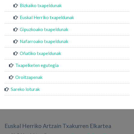
Bizkaiko txapeldunak
Euskal Herriko txapeldunak
Gipuzkoako txapeldunak
Nafarroako txapeldunak
Oñatiko txapeldunak
Txapelketen egutegia
Oroitzapenak
Sareko loturak
Euskal Herriko Artzain Txakurren Elkartea