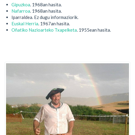
Gipuzkoa
. 1968an hasita.
Nafarroa
. 1968an hasita.
Iparraldea. Ez dugu informaziorik.
Euskal Herria
. 1967an hasita.
Oñatiko Nazioarteko Txapelketa
. 1955ean hasita.