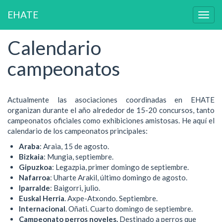
EHATE
Togg
navig
Calendario
Pasar
al
campeonatos
contenido
principal
Actualmente las asociaciones coordinadas en EHATE
organizan durante el año alrededor de 15-20 concursos, tanto
campeonatos oficiales como exhibiciones amistosas. He aquí el
calendario de los campeonatos principales:
Araba
: Araia, 15 de agosto.
Bizkaia
: Mungia, septiembre.
Gipuzkoa
: Legazpia, primer domingo de septiembre.
Nafarroa
: Uharte Arakil, último domingo de agosto.
Iparralde
: Baigorri, julio.
Euskal Herria
. Axpe-Atxondo. Septiembre.
Internacional
. Oñati. Cuarto domingo de septiembre.
Campeonato perros noveles.
Destinado a perros que