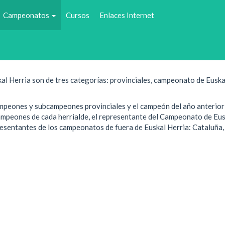
Campeonatos
Cursos
Enlaces Internet
año.
al Herria son de tres categorías: provinciales, campeonato de Euska
mpeones y subcampeones provinciales y el campeón del año anterior 
ampeones de cada herrialde, el representante del Campeonato de Eus
resentantes de los campeonatos de fuera de Euskal Herria: Cataluña,