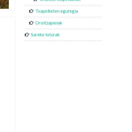
Txapelketen egutegia
Oroitzapenak
Sareko loturak