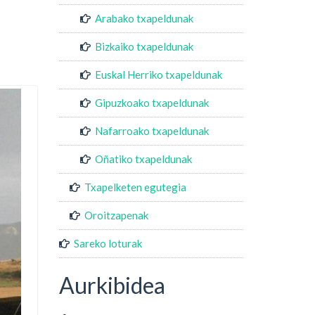
Arabako txapeldunak
Bizkaiko txapeldunak
Euskal Herriko txapeldunak
Gipuzkoako txapeldunak
Nafarroako txapeldunak
Oñatiko txapeldunak
Txapelketen egutegia
Oroitzapenak
Sareko loturak
Aurkibidea