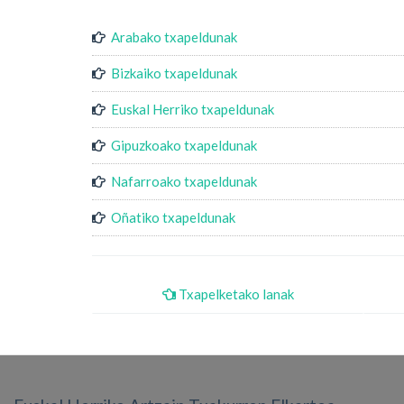
Arabako txapeldunak
Bizkaiko txapeldunak
Euskal Herriko txapeldunak
Gipuzkoako txapeldunak
Nafarroako txapeldunak
Oñatiko txapeldunak
Txapelketako lanak