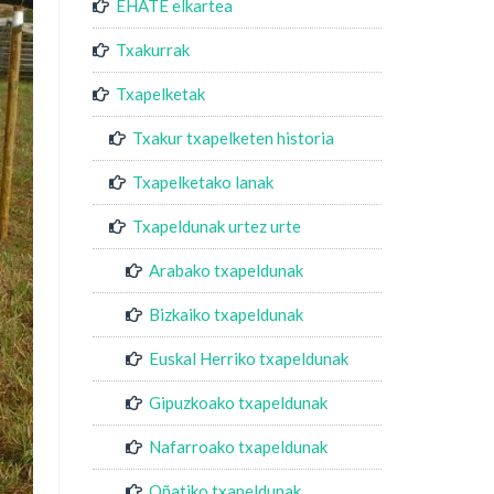
EHATE elkartea
Txakurrak
Txapelketak
Txakur txapelketen historia
Txapelketako lanak
Txapeldunak urtez urte
Arabako txapeldunak
Bizkaiko txapeldunak
Euskal Herriko txapeldunak
Gipuzkoako txapeldunak
Nafarroako txapeldunak
Oñatiko txapeldunak