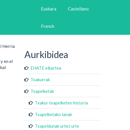
Euskara
Castellano
French
l Herria
Aurkibidea
y en el
kal
EHATE elkartea
Txakurrak
Txapelketak
Txakur txapelketen historia
Txapelketako lanak
Txapeldunak urtez urte