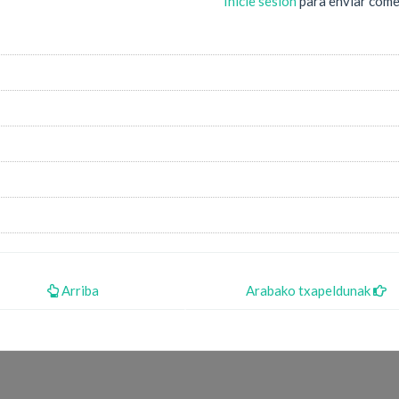
Inicie sesión
para enviar come
Arriba
Arabako txapeldunak
User