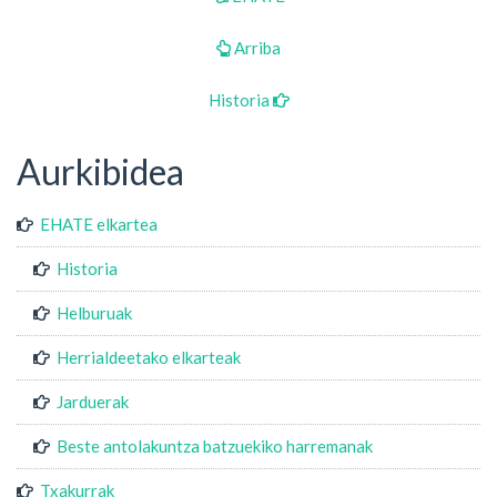
Arriba
Historia
Aurkibidea
EHATE elkartea
Historia
Helburuak
Herrialdeetako elkarteak
Jarduerak
Beste antolakuntza batzuekiko harremanak
Txakurrak