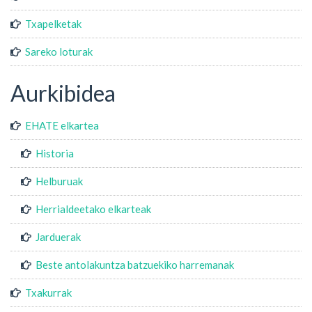
Txapelketak
Sareko loturak
Aurkibidea
EHATE elkartea
Historia
Helburuak
Herrialdeetako elkarteak
Jarduerak
Beste antolakuntza batzuekiko harremanak
Txakurrak