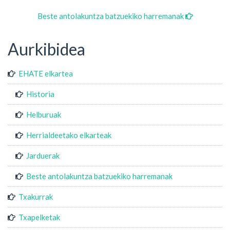
Beste antolakuntza batzuekiko harremanak
Aurkibidea
EHATE elkartea
Historia
Helburuak
Herrialdeetako elkarteak
Jarduerak
Beste antolakuntza batzuekiko harremanak
Txakurrak
Txapelketak