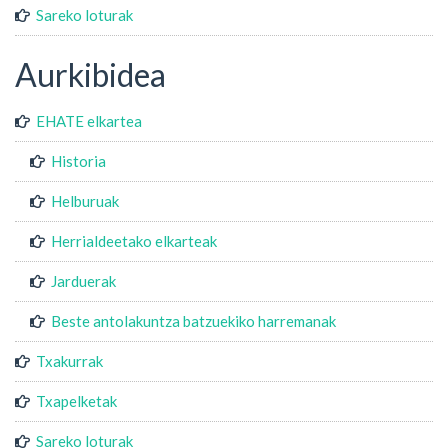
Sareko loturak
Aurkibidea
EHATE elkartea
Historia
Helburuak
Herrialdeetako elkarteak
Jarduerak
Beste antolakuntza batzuekiko harremanak
Txakurrak
Txapelketak
Sareko loturak