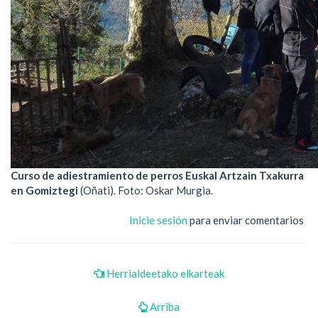
Curso de adiestramiento de perros Euskal Artzain Txakurra
en Gomiztegi
(Oñati). Foto: Oskar Murgia.
Inicie sesión
para enviar comentarios
Herrialdeetako elkarteak
Arriba