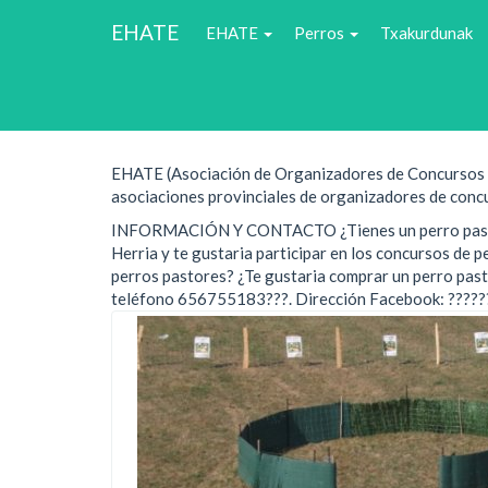
Main
EHATE
EHATE
Perros
Txakurdunak
navigation
EHATE
Pasar
al
contenido
principal
EHATE (Asociación de Organizadores de Concursos de
asociaciones provinciales de organizadores de concu
INFORMACIÓN Y CONTACTO ¿Tienes un perro pastor d
Herria y te gustaria participar en los concursos de 
perros pastores? ¿Te gustaria comprar un perro past
teléfono 656755183???. Dirección Facebook: ?????