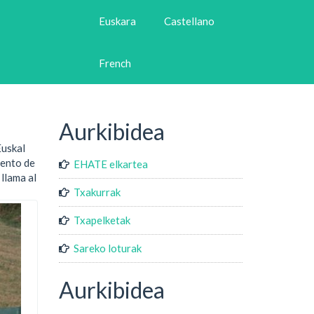
Euskara
Castellano
French
Aurkibidea
Euskal
iento de
EHATE elkartea
llama al
Txakurrak
Txapelketak
Sareko loturak
Aurkibidea