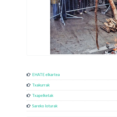
EHATE elkartea
Txakurrak
Txapelketak
Sareko loturak